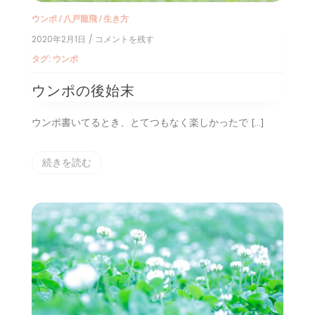
ウンポ
/
八戸龍飛
/
生き方
2020年2月1日
/ コメントを残す
on
ウ
タグ:
ウンポ
ン
ポ
ウンポの後始末
の
後
始
ウンポ書いてるとき、とてつもなく楽しかったで […]
末
続きを読む