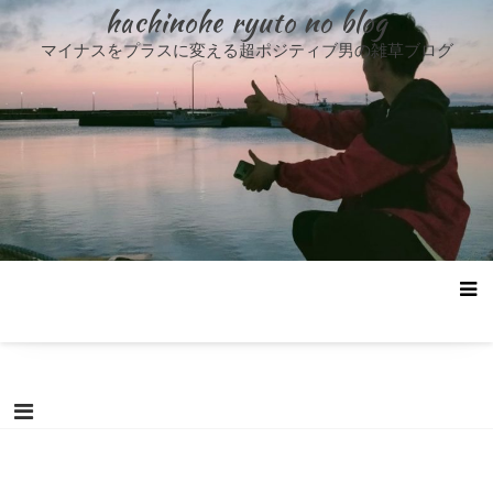
コ
hachinohe ryuto no blog
ン
マイナスをプラスに変える超ポジティブ男の雑草ブログ
テ
ン
ツ
へ
ス
キ
ッ
プ