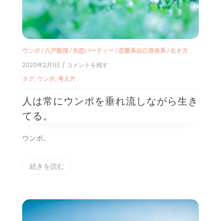
ウンポ
/
八戸龍飛
/
失恋パーティー
/
恋愛系自己啓発系
/
生き方
2020年2月1日
/ コメントを残す
on
人
タグ:
ウンポ
,
考え方
は
常
人は常にウンポを垂れ流しながら生き
に
ウ
てる。
ン
ポ
を
ウンポ。
垂
れ
流
続きを読む
し
な
が
ら
生
き