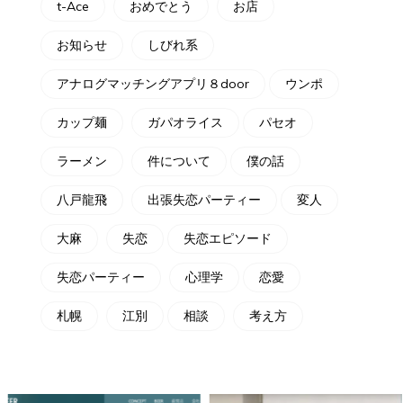
t-Ace
おめでとう
お店
お知らせ
しびれ系
アナログマッチングアプリ８door
ウンポ
カップ麺
ガパオライス
パセオ
ラーメン
件について
僕の話
八戸龍飛
出張失恋パーティー
変人
大麻
失恋
失恋エピソード
失恋パーティー
心理学
恋愛
札幌
江別
相談
考え方