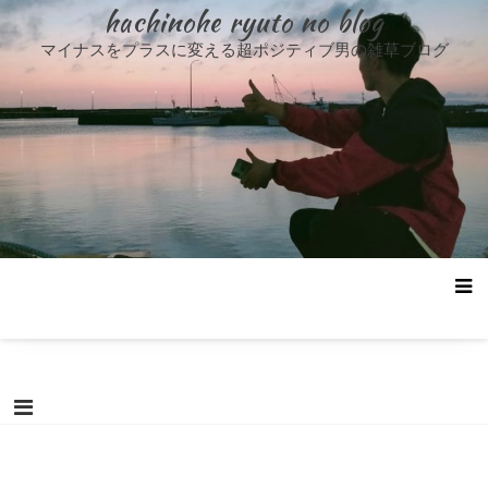
コ
hachinohe ryuto no blog
ン
マイナスをプラスに変える超ポジティブ男の雑草ブログ
テ
ン
ツ
へ
ス
キ
ッ
プ