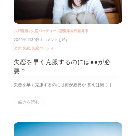
八戸龍飛
/
失恋パーティー
/
恋愛系自己啓発系
2020年1月30日
/ コメントを残す
on
失
タグ:
失恋
,
失恋パーティー
恋
を
失恋を早く克服するのには●●が必
早
く
要？
克
服
す
失恋を早く克服するのには何が必要か 答えは簡 […]
る
の
に
続きを読む
は
●●
が
必
要？