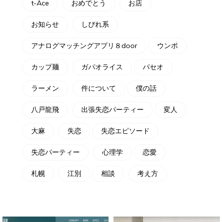
t-Ace
おめでとう
お店
お知らせ
しびれ系
アナログマッチングアプリ８door
ウンポ
カップ麺
ガパオライス
パセオ
ラーメン
件について
僕の話
八戸龍飛
出張失恋パーティー
変人
大麻
失恋
失恋エピソード
失恋パーティー
心理学
恋愛
札幌
江別
相談
考え方