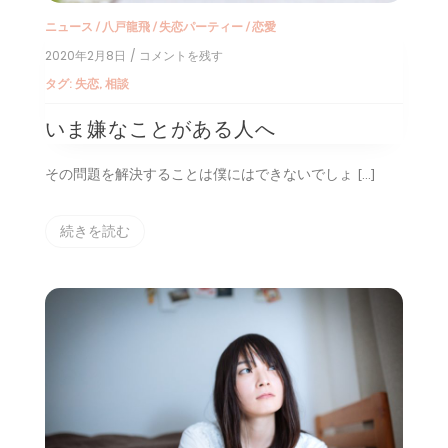
ニュース
/
八戸龍飛
/
失恋パーティー
/
恋愛
2020年2月8日
/ コメントを残す
on
い
タグ:
失恋
,
相談
ま
嫌
いま嫌なことがある人へ
な
こ
と
その問題を解決することは僕にはできないでしょ […]
が
あ
る
続きを読む
人
へ